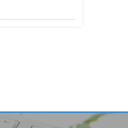
の裏付けがある場合以外には収集しま
に関する秘密の保持、再委託に関する
います。
不正アクセス、紛失・破壊・改ざんお