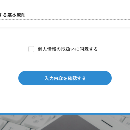
する基本原則
適法かつ公正な手段により、本人の同意を得た上で行います。
明確にし、その目的のために必要な範囲内にとどめます。
高い機微な情報は、本人の明確な同意がある場合または法令等
個人情報の取扱いに同意する
務を外部から受託する場合や外部へ委託する場合は、個人情報
終了時の個人情報の返却および消去等について定め、それに従
入力内容を確認する
範囲内で利用、提供します。
業務を受託する際に入手した個人情報は、正確な状態に保ち、
置を講じます。