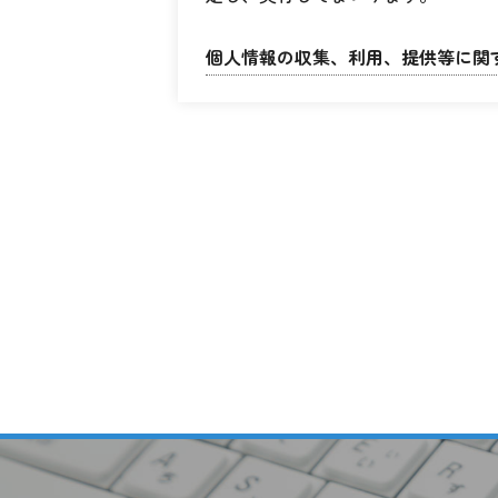
個人情報の収集、利用、提供等に関
個人情報を直接収集する際は、
収集にあたっては、利用目的を
個人の利益を侵害する可能性が
せん。
当社が個人情報の処理を伴う業
事項、事故時の責任分担、契約
個人情報は、本人の同意を得た
個人情報の管理について
当社が直接収集または外部から
よび漏洩等を防止するための措